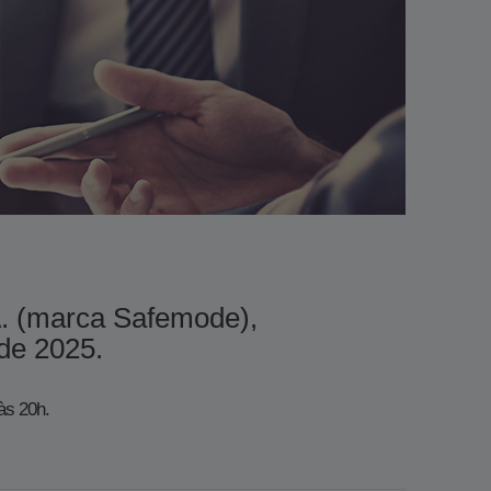
A. (marca Safemode),
2025.​​​​
às 20h.