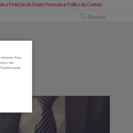
dade e Proteção de Dados Pessoais
e
Política de Cookies
Pesquisa
eficiente. Para
nosso site
 Também pode