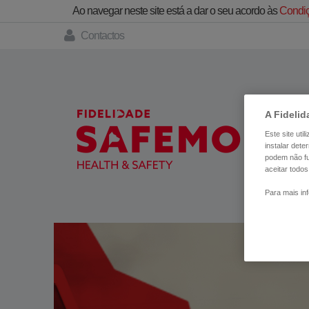
Ao navegar neste site está a dar o seu acordo às
Condiç
Contactos
A Fidelid
Este site uti
instalar det
podem não fu
aceitar todos
Para mais in