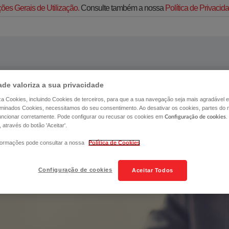
ões Gerais de Utilização.
Consulte também a nossa
Política de Privaci
ade valoriza a sua privacidade
liza Cookies, incluindo Cookies de terceiros, para que a sua navegação seja mais agradável e 
erminados Cookies, necessitamos do seu consentimento. Ao desativar os cookies, partes do 
ncionar corretamente. Pode configurar ou recusar os cookies em
.
Configuração de cookies
, através do botão 'Aceitar'.
formações pode consultar a nossa
Política de Cookies
Configuração de cookies
Aceitar Todos