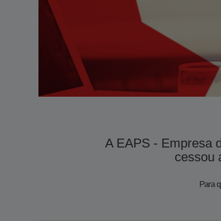
​​A EAPS - Empresa 
cessou a
Para q