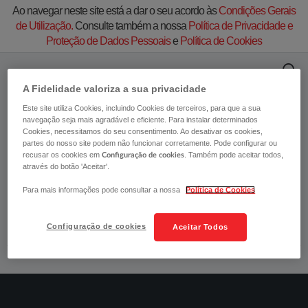
Ao navegar neste site está a dar o seu acordo às
Condições Gerais
de Utilização.
Consulte também a nossa
Política de Privacidade e
Proteção de Dados Pessoais
e
Política de Cookies
A Fidelidade valoriza a sua privacidade
Este site utiliza Cookies, incluindo Cookies de terceiros, para que a sua
​​A EAPS - Empresa de Análise, Prevenção e
navegação seja mais agradável e eficiente. Para instalar determinados
Segurança, S.A. (marca Safemode), cessou
Cookies, necessitamos do seu consentimento. Ao desativar os cookies,
partes do nosso site podem não funcionar corretamente. Pode configurar ou
a sua atividade no dia 31 de Dezembro de
recusar os cookies em
. Também pode aceitar todos,
Configuração de cookies
2025.​​​​
através do botão 'Aceitar'.
Para mais informações pode consultar a nossa
Política de Cookies
Para qualquer informação, ligue para o 217 948 800, nos dias
úteis, das 9h às 20h.
Configuração de cookies
Aceitar Todos