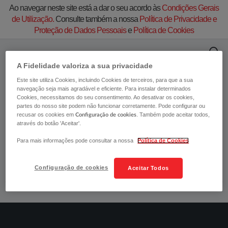
Ao navegar neste site está a dar o seu acordo às
Condições Gerais
de Utilização.
Consulte também a nossa
Política de Privacidade e
Proteção de Dados Pessoais
e
Política de Cookies
A Fidelidade valoriza a sua privacidade
Este site utiliza Cookies, incluindo Cookies de terceiros, para que a sua
​​A EAPS - Empresa de Análise, Prevenção e
navegação seja mais agradável e eficiente. Para instalar determinados
Segurança, S.A. (marca Safemode), cessou
Cookies, necessitamos do seu consentimento. Ao desativar os cookies,
partes do nosso site podem não funcionar corretamente. Pode configurar ou
a sua atividade no dia 31 de Dezembro de
recusar os cookies em
. Também pode aceitar todos,
Configuração de cookies
2025.​​​​
através do botão 'Aceitar'.
Para mais informações pode consultar a nossa
Política de Cookies
Para qualquer informação, ligue para o 217 948 800, nos dias
úteis, das 9h às 20h.
Configuração de cookies
Aceitar Todos