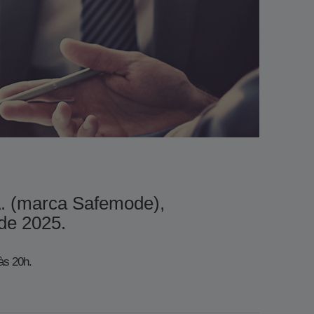
A. (marca Safemode),
2025.​​​​
às 20h.