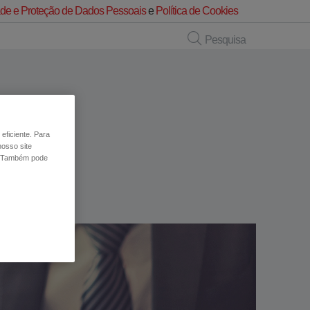
dade e Proteção de Dados Pessoais
e
Política de Cookies
Pesquisa
eficiente. Para
nosso site
 Também pode