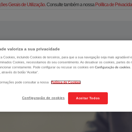
ões Gerais de Utilização.
Consulte também a nossa
Política de Privaci
ade valoriza a sua privacidade
liza Cookies, incluindo Cookies de terceiros, para que a sua navegação seja mais agradável e 
erminados Cookies, necessitamos do seu consentimento. Ao desativar os cookies, partes do 
ncionar corretamente. Pode configurar ou recusar os cookies em
.
Configuração de cookies
, através do botão 'Aceitar'.
formações pode consultar a nossa
Política de Cookies
Configuração de cookies
Aceitar Todos