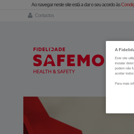
Ao navegar neste site está a dar o seu acordo às
Condiç
Contactos
A Fidelid
Este site uti
instalar det
podem não fu
aceitar todos
Para mais in