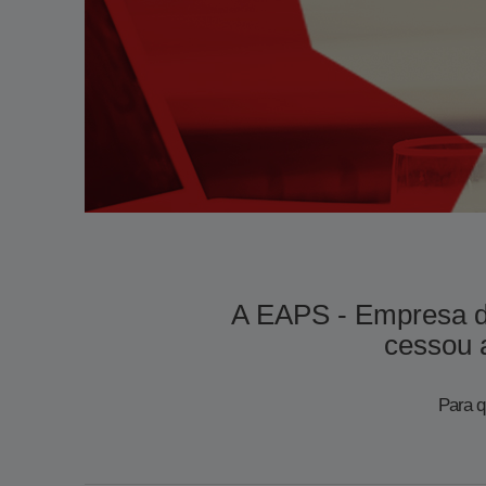
​​A EAPS - Empresa 
cessou a
Para q